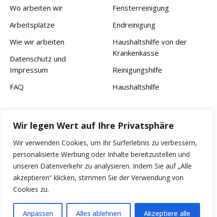
Wo arbeiten wir
Fensterreinigung
Arbeitsplätze
Endreinigung
Wie wir arbeiten
Haushaltshilfe von der
Krankenkasse
Datenschutz und
Impressum
Reinigungshilfe
FAQ
Haushaltshilfe
Kontakt
Wir legen Wert auf Ihre Privatsphäre
Ihr Haushaltsservice Deutschland
Wir verwenden Cookies, um Ihr Surferlebnis zu verbessern,
personalisierte Werbung oder Inhalte bereitzustellen und
Anfragen@haushaltsservice-deutschland.de
unseren Datenverkehr zu analysieren. Indem Sie auf „Alle
akzeptieren“ klicken, stimmen Sie der Verwendung von
+4915906455456
Cookies zu.
Arbeitszeiten Mo.-Sa. 9:00 - 18:00 Sonntag Ruhetag
Anpassen
Alles ablehnen
Akzeptiere alle