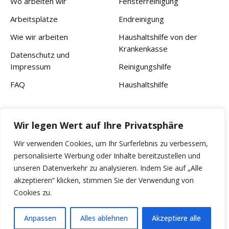
Wo arbeiten wir
Fensterreinigung
Arbeitsplätze
Endreinigung
Wie wir arbeiten
Haushaltshilfe von der
Krankenkasse
Datenschutz und
Impressum
Reinigungshilfe
FAQ
Haushaltshilfe
Kontakt
Wir legen Wert auf Ihre Privatsphäre
Ihr Haushaltsservice Deutschland
Wir verwenden Cookies, um Ihr Surferlebnis zu verbessern,
personalisierte Werbung oder Inhalte bereitzustellen und
Anfragen@haushaltsservice-deutschland.de
unseren Datenverkehr zu analysieren. Indem Sie auf „Alle
akzeptieren“ klicken, stimmen Sie der Verwendung von
+4915906455456
Cookies zu.
Arbeitszeiten Mo.-Sa. 9:00 - 18:00 Sonntag Ruhetag
Anpassen
Alles ablehnen
Akzeptiere alle