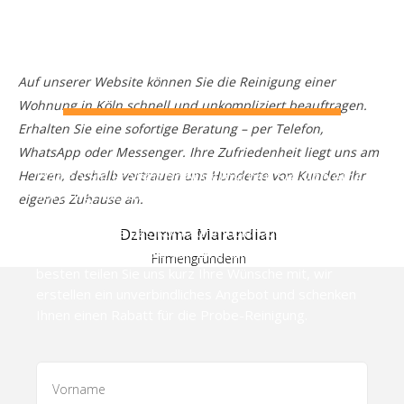
Sie direkt auf die Warteliste und Sie erhalten Ihren
Termin für eine Haushaltshilfe so schnell wie möglich.
Auf unserer Website können Sie die Reinigung einer
Wohnung in Köln schnell und unkompliziert beauftragen.
Erhalten Sie eine sofortige Beratung – per Telefon,
WhatsApp oder Messenger. Ihre Zufriedenheit liegt uns am
Haben Sie Fragen oder wünschen Sie sich eine
Herzen, deshalb vertrauen uns Hunderte von Kunden Ihr
sofortige Beratung?
eigenes Zuhause an.
Füllen Sie bitte das Kontaktformular aus und wir
Dzhemma Marandian
melden uns innerhalb von 24 Stunden zurück! Am
Firmengründerin
besten teilen Sie uns kurz Ihre Wünsche mit, wir
erstellen ein unverbindliches Angebot und schenken
Ihnen einen Rabatt für die Probe-Reinigung.